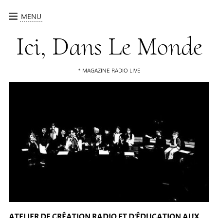
MENU
CRÉATIONS
Ici, Dans Le Monde
ATELIERS
QUI SOMMES-NOUS ?
MAGAZINE RADIO LIVE
CALENDRIER
CONTACT
ATELIER DE CRÉATION RADIO ET D'ÉDUCATION AUX