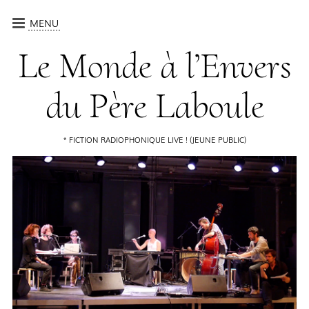
MENU
CRÉATIONS
Le Monde à l’Envers
ATELIERS
du Père Laboule
QUI SOMMES-NOUS ?
CALENDRIER
FICTION RADIOPHONIQUE LIVE ! (JEUNE PUBLIC)
CONTACT